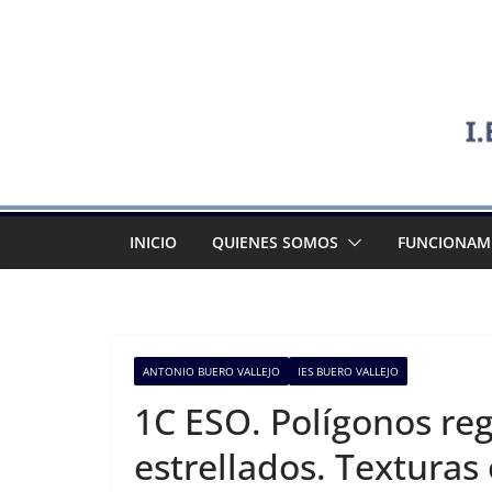
Saltar
al
contenido
INICIO
QUIENES SOMOS
FUNCIONAM
ANTONIO BUERO VALLEJO
IES BUERO VALLEJO
1C ESO. Polígonos reg
estrellados. Texturas