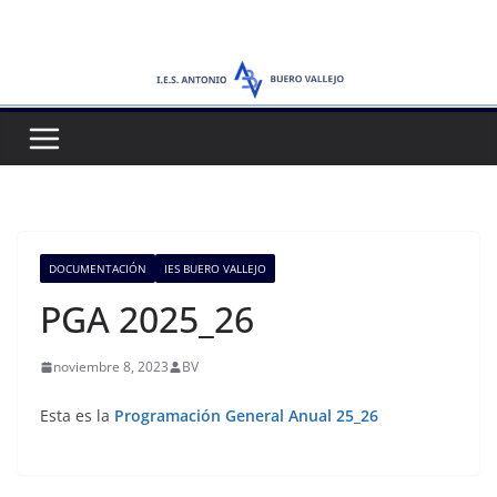
Saltar
al
contenido
DOCUMENTACIÓN
IES BUERO VALLEJO
PGA 2025_26
noviembre 8, 2023
BV
Esta es la
Programación General Anual 25_26