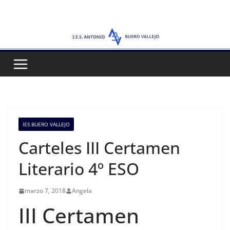
Saltar
al
contenido
IES BUERO VALLEJO
Carteles III Certamen
Literario 4º ESO
marzo 7, 2018
Angela
III Certamen