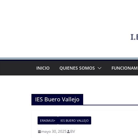
Saltar
al
contenido
INICIO
QUIENES SOMOS
FUNCIONAM
IES Buero Vallejo
ERASMUS+
IES BUERO VALLEJO
mayo 30, 2025
BV