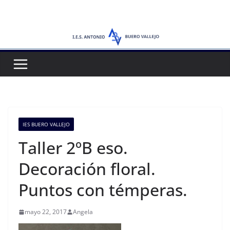
Saltar
al
contenido
IES BUERO VALLEJO
Taller 2ºB eso.
Decoración floral.
Puntos con témperas.
mayo 22, 2017
Angela