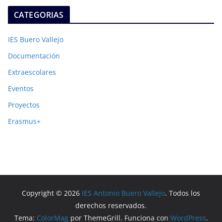
CATEGORIAS
IES Buero Vallejo
Documentación
Extraescolares
Eventos
Proyectos
Erasmus+
Copyright © 2026
IES Antonio Buero Vallejo
. Todos los
derechos reservados.
Tema:
ColorMag
por ThemeGrill. Funciona con
WordPress
.