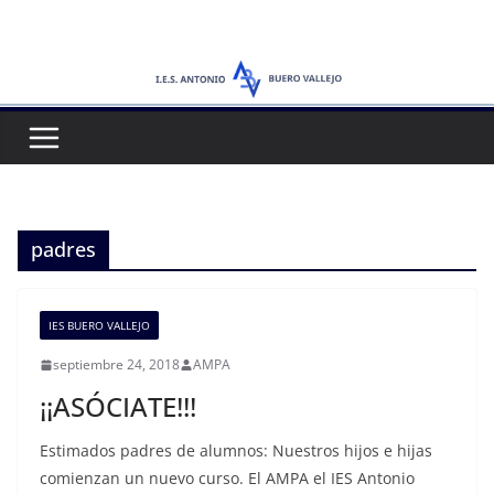
Saltar
al
contenido
padres
IES BUERO VALLEJO
septiembre 24, 2018
AMPA
¡¡ASÓCIATE!!!
Estimados padres de alumnos: Nuestros hijos e hijas
comienzan un nuevo curso. El AMPA el IES Antonio