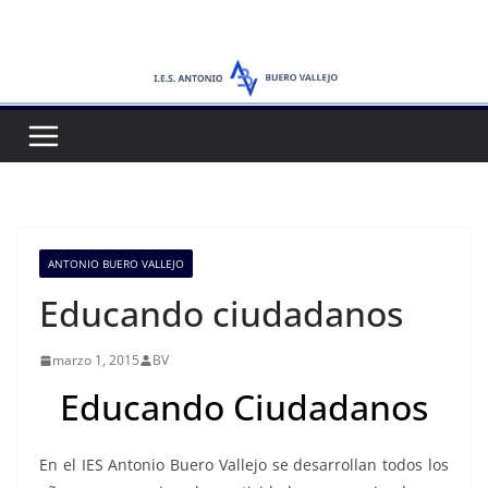
Saltar
al
contenido
ANTONIO BUERO VALLEJO
Educando ciudadanos
marzo 1, 2015
BV
Educando Ciudadanos
En el IES Antonio Buero Vallejo se desarrollan todos los