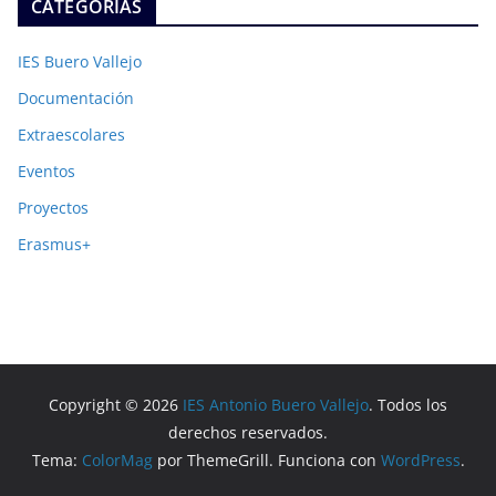
CATEGORIAS
IES Buero Vallejo
Documentación
Extraescolares
Eventos
Proyectos
Erasmus+
Copyright © 2026
IES Antonio Buero Vallejo
. Todos los
derechos reservados.
Tema:
ColorMag
por ThemeGrill. Funciona con
WordPress
.