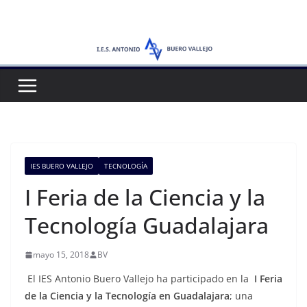
Saltar
al
contenido
IES BUERO VALLEJO
TECNOLOGÍA
I Feria de la Ciencia y la
Tecnología Guadalajara
mayo 15, 2018
BV
El IES Antonio Buero Vallejo ha participado en la
I Feria
de la Ciencia y la Tecnología en Guadalajara
; una