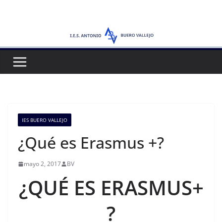
Saltar
al
contenido
IES BUERO VALLEJO
¿Qué es Erasmus +?
mayo 2, 2017
BV
¿QUÉ ES
ERASMUS+
?